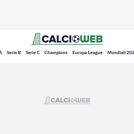
 A
Serie B
Serie C
Champions
Europa League
Mondiali 20