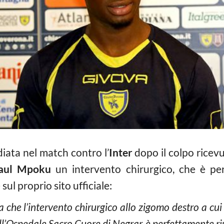
diata nel match contro l’
Inter
dopo il colpo ricev
aul Mpoku
un intervento chirurgico, che è per
ul proprio sito ufficiale:
che l’intervento chirurgico allo zigomo destro a cui 
’Ospedale Sacro Cuore di Negrar, è perfettamente riu