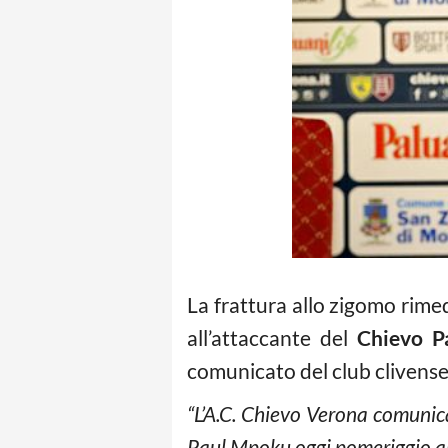
La frattura allo zigomo rime
all’attaccante del
Chievo
P
comunicato del club clivense s
“L’A.C. Chievo Verona comunica 
Paul Mpoku oggi pomeriggio all