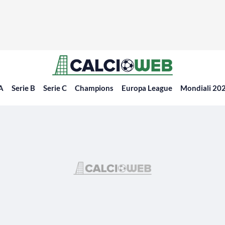
 A
Serie B
Serie C
Champions
Europa League
Mondiali 20