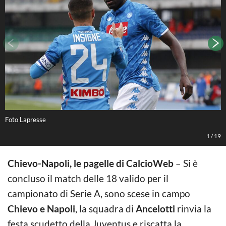
Foto Lapresse
F
1
/
19
Chievo-Napoli, le pagelle di CalcioWeb
– Si è
concluso il match delle 18 valido per il
campionato di Serie A, sono scese in campo
Chievo e Napoli
, la squadra di
Ancelotti
rinvia la
festa scudetto della Juventus e riscatta la