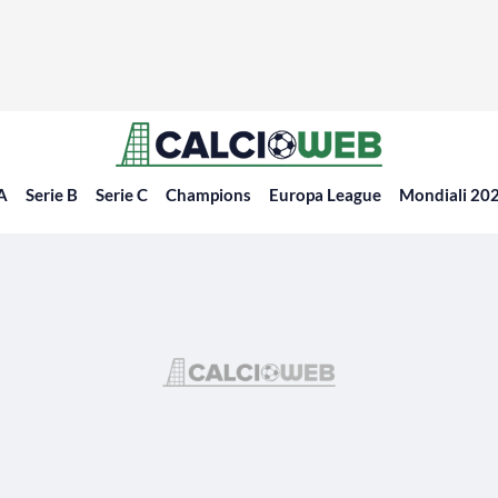
 A
Serie B
Serie C
Champions
Europa League
Mondiali 20