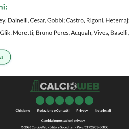
ni:
ey, Dainelli, Cesar, Gobbi; Castro, Rigoni, Hetemaj;
, Glik, Moretti; Bruno Peres, Acquah, Vives, Basell
ws
Chi siamo
Redazione e Contatti
Privacy
Note legali
Cambia impostazioni privacy
© 2026
CalcioWeb
- Editore Socedit srl - P.iva/CF 02901400800