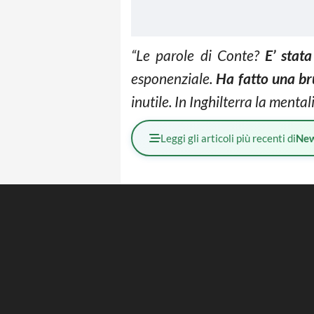
“Le parole di Conte?
E’ stata
esponenziale.
Ha fatto una br
inutile. In Inghilterra la mental
Leggi gli articoli più recenti di
Ne