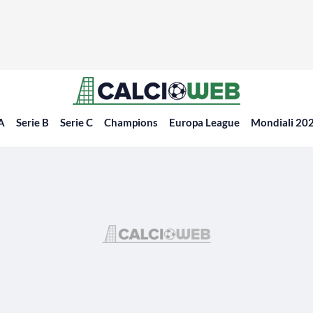
 A
Serie B
Serie C
Champions
Europa League
Mondiali 20