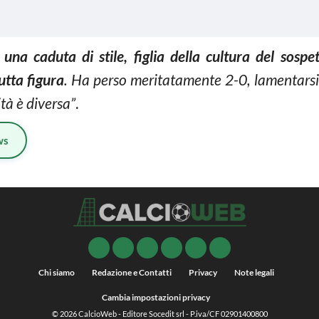
 una caduta di stile, figlia della cultura del sospe
utta figura
. Ha perso meritatamente 2-0, lamentarsi
ità è diversa”
.
ws
Chi siamo
Redazione e Contatti
Privacy
Note legali
Cambia impostazioni privacy
© 2026
CalcioWeb
- Editore Socedit srl - P.iva/CF 02901400800