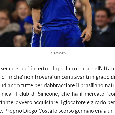
LaPresse/PA
sempre piu’ incerto, dopo la rottura dell’atta
o” finche’ non trovera’ un centravanti in grado d
studiando tutte per riabbracciare il brasiliano na
nica, il club di Simeone, che ha il mercato “co
nte, ovvero acquistare il giocatore e girarlo per 
e. Proprio Diego Costa lo scorso gennaio era a un 