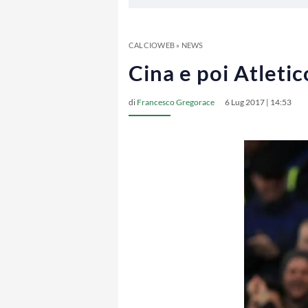
CALCIOWEB
»
NEWS
Cina e poi Atletic
di
Francesco Gregorace
6 Lug 2017 | 14:53