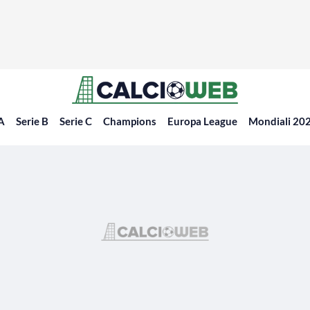
 A
Serie B
Serie C
Champions
Europa League
Mondiali 20