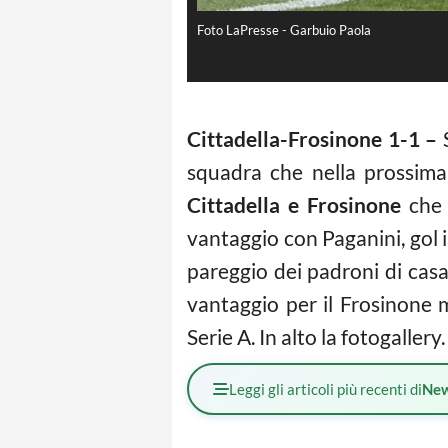
Foto LaPresse - Garbuio Paola
Cittadella-Frosinone 1-1 –
S
squadra che nella prossima
Cittadella e Frosinone
che 
vantaggio con Paganini, gol 
pareggio dei padroni di cas
vantaggio per il Frosinone m
Serie A. In alto la fotogallery.
Leggi gli articoli più recenti di
Ne