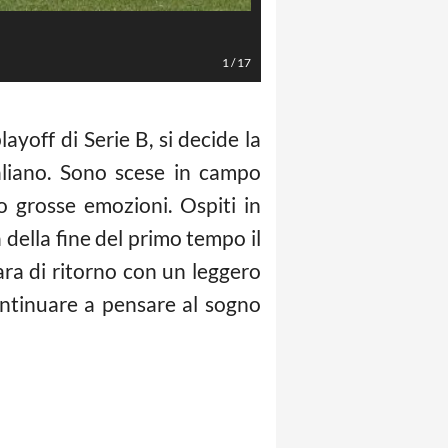
Garbuio Paola/LaPresse LaPresse
1
/
17
ayoff di Serie B, si decide la
aliano. Sono scese in campo
 grosse emozioni. Ospiti in
della fine del primo tempo il
gara di ritorno con un leggero
continuare a pensare al sogno