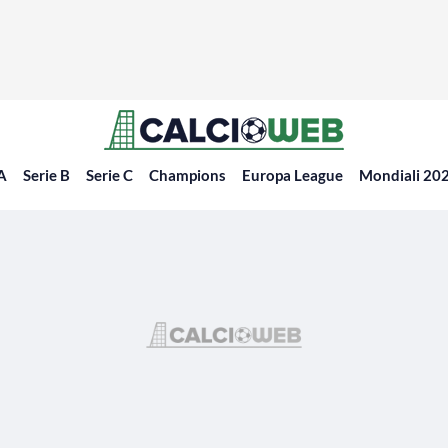
 A
Serie B
Serie C
Champions
Europa League
Mondiali 20