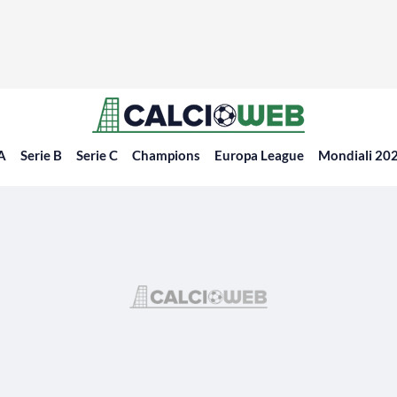
 A
Serie B
Serie C
Champions
Europa League
Mondiali 20