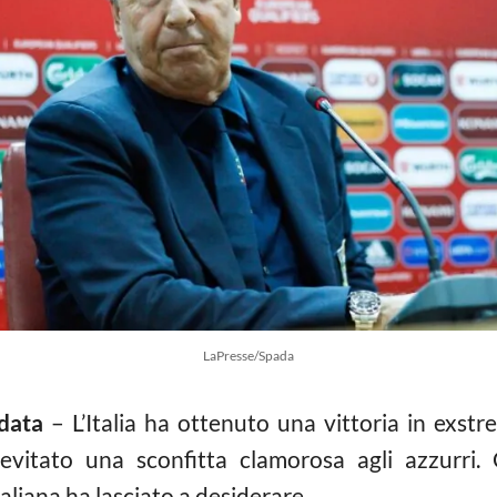
LaPresse/Spada
data
– L’Italia ha ottenuto una vittoria in exst
evitato una sconfitta clamorosa agli azzurri.
aliana ha lasciato a desiderare.