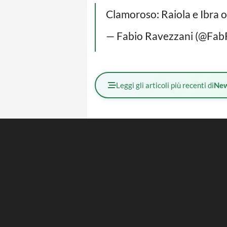
Clamoroso: Raiola e Ibra og
— Fabio Ravezzani (@Fab
Leggi gli articoli più recenti di
Ne