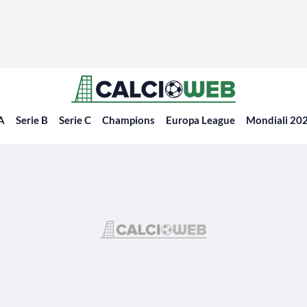
 A
Serie B
Serie C
Champions
Europa League
Mondiali 20