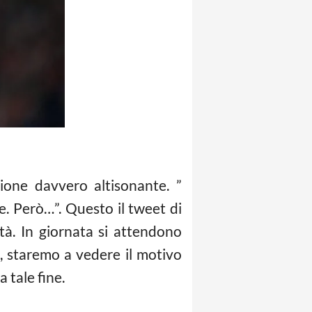
zione davvero altisonante. ”
e. Però…”. Questo il tweet di
tà. In giornata si attendono
e, staremo a vedere il motivo
a tale fine.