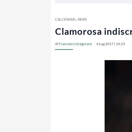
CALCIOWEB
»
NEWS
Clamorosa indiscr
di
Francesco Gregorace
6 Lug 2017 | 14:23