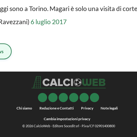
gi sono a Torino. Magari è solo una visita di cort
Ravezzani)
6 luglio 2017
ws
Chi siamo
Redazione e Contatti
Privacy
Note legali
Cambia impostazioni privacy
© 2026
CalcioWeb
- Editore Socedit srl - P.iva/CF 02901400800