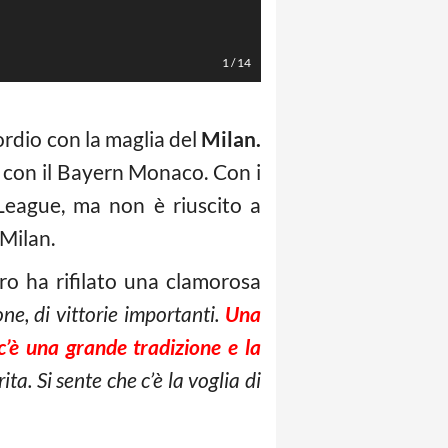
LaPresse/Spada
1
/
14
sordio con la maglia del
Milan.
i con il Bayern Monaco. Con i
League, ma non è riuscito a
 Milan.
ro ha rifilato una clamorosa
one, di vittorie importanti.
Una
’è una grande tradizione e la
ta. Si sente che c’è la voglia di