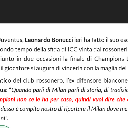
 Juventus,
Leonardo Bonucci
ieri ha fatto il suo e
econdo tempo della sfida di ICC vinta dai rossoner
iunto in due occasioni la finale di Champions 
l giocatore si augura di vincerla con la maglia del
atico del club rossonero, l’ex difensore biancone
us
: “
Quando parli di Milan parli di storia, di tradizi
ioni non ce le ha per caso, quindi vuol dire che c
Adesso è compito nostro di riportare il Milan dove meri
ni”.