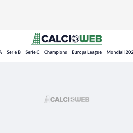
 A
Serie B
Serie C
Champions
Europa League
Mondiali 20