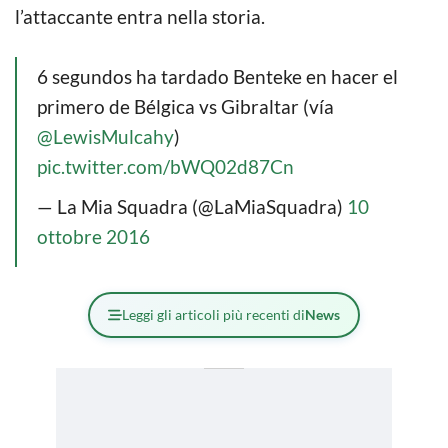
l’attaccante entra nella storia.
6 segundos ha tardado Benteke en hacer el
primero de Bélgica vs Gibraltar (vía
@LewisMulcahy
)
pic.twitter.com/bWQ02d87Cn
— La Mia Squadra (@LaMiaSquadra)
10
ottobre 2016
Leggi gli articoli più recenti di
News