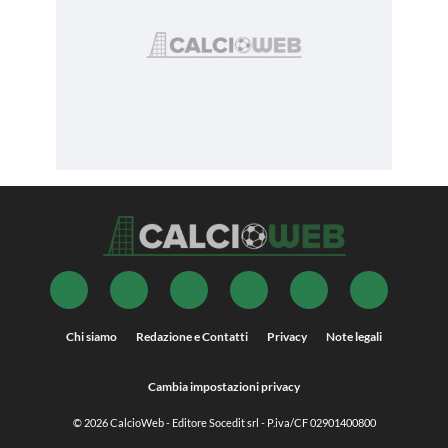
Chi siamo
Redazione e Contatti
Privacy
Note legali
Cambia impostazioni privacy
© 2026
CalcioWeb
- Editore Socedit srl - P.iva/CF 02901400800