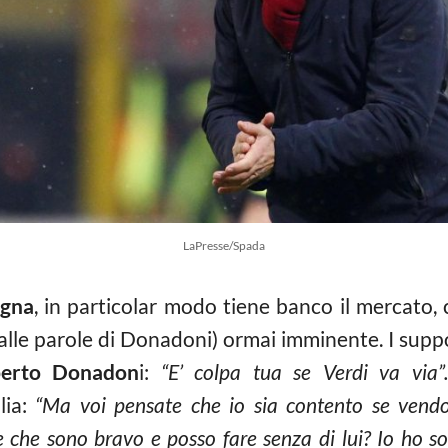
LaPresse/Spada
ogna
, in particolar modo tiene banco il mercato, 
le parole di Donadoni) ormai imminente. I suppo
erto Donadon
i:
“E’ colpa tua se Verdi va via”.
lia:
“Ma voi pensate che io sia contento se vendon
 che sono bravo e posso fare senza di lui? Io ho sol