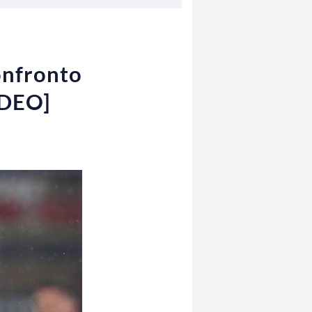
onfronto
IDEO]