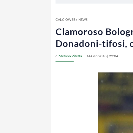
CALCIOWEB
»
NEWS
Clamoroso Bologn
Donadoni-tifosi, 
di
Stefano Vitetta
14 Gen 2018 | 22:04