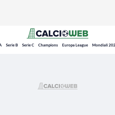
 A
Serie B
Serie C
Champions
Europa League
Mondiali 20