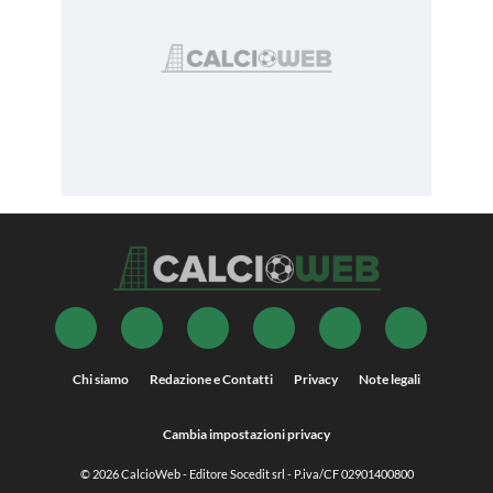
Chi siamo
Redazione e Contatti
Privacy
Note legali
Cambia impostazioni privacy
© 2026
CalcioWeb
- Editore Socedit srl - P.iva/CF 02901400800