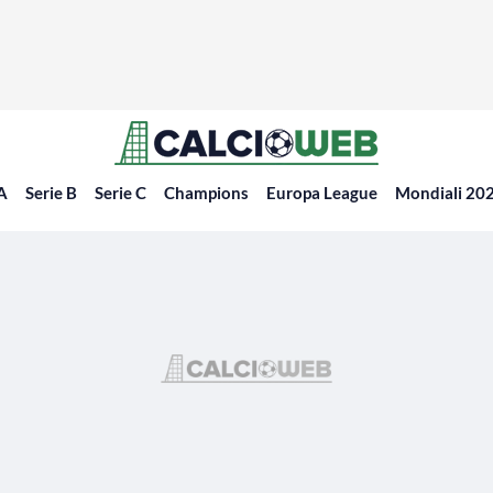
 A
Serie B
Serie C
Champions
Europa League
Mondiali 20