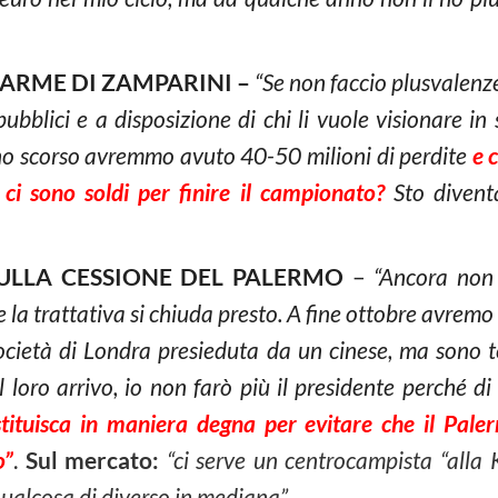
LARME DI ZAMPARINI –
“Se non faccio plusvalenze
pubblici e a disposizione di chi li vuole visionare i
no scorso avremmo avuto 40-50 milioni di perdite
e 
ci sono soldi per finire il campionato?
Sto divent
SULLA CESSIONE DEL PALERMO
–
“Ancora non p
la trattativa si chiuda presto. A fine ottobre avremo 
società di Londra presieduta da un cinese, ma sono t
 loro arrivo, io non farò più il presidente perché d
ituisca in maniera degna per evitare che il Paler
o”
.
Sul mercato:
“ci serve un centrocampista “alla
qualcosa di diverso in mediana”