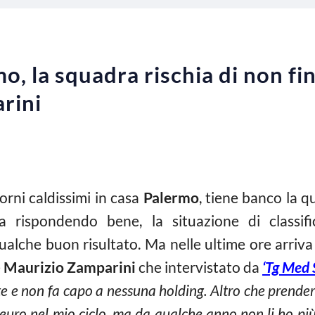
, la squadra rischia di non fin
arini
rni caldissimi in casa
Palermo
, tiene banco la qu
rispondendo bene, la situazione di classif
lche buon risultato. Ma nelle ultime ore arriv
e
Maurizio Zamparini
che intervistato da
‘Tg Med 
e e non fa capo a nessuna holding. Altro che prende
 euro nel mio ciclo, ma da qualche anno non li ho più 