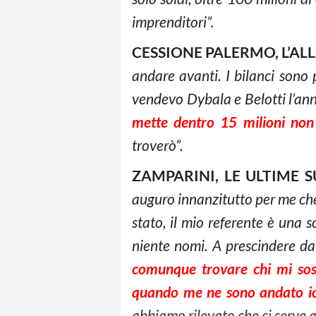
imprenditori”.
CESSIONE PALERMO, L’AL
andare avanti. I bilanci sono 
vendevo Dybala e Belotti l’an
mette dentro 15 milioni non 
troverò”.
ZAMPARINI, LE ULTIME 
auguro innanzitutto per me che 
stato, il mio referente è una 
niente nomi. A prescindere dal
comunque trovare chi mi sost
quando me ne sono andato i
abbiamo rilevato che ci serve 