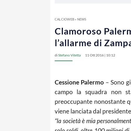
CALCIOWEB
»
NEWS
Clamoroso Palermo
l’allarme di Zamp
di
Stefano Vitetta
11 Ott 2016 | 10:12
Cessione Palermo
– Sono gio
campo la squadra non sta 
preoccupante nonostante qua
viene lanciata dal president
“la società è mia personalment
solo soldi, oltre 100 milioni di