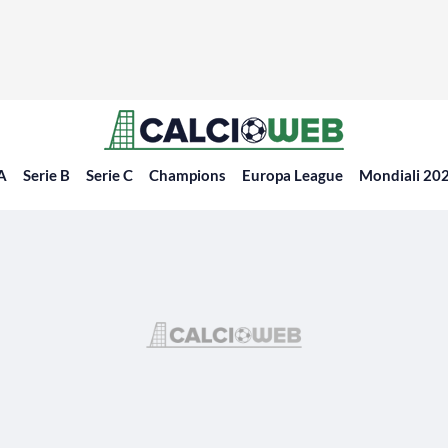
 A
Serie B
Serie C
Champions
Europa League
Mondiali 20