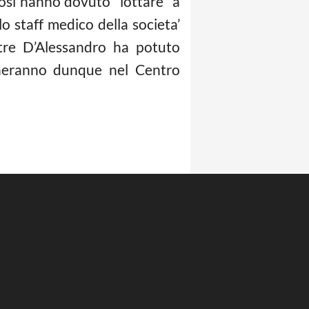
ifosi hanno dovuto “lottare” a
o staff medico della societa’
ntre D’Alessandro ha potuto
orneranno dunque nel Centro