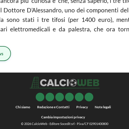
 ancora piu’ curiosa e’ che, senza saperlo, i tre t
il Dottore D’Alessandro, uno dei componenti dell
rla sono stati i tre tifosi (per 1400 euro), me
nari elettromedicali e da palestra, che ora t
ws
Chi siamo
Redazione e Contatti
Privacy
Note legali
Cambia impostazioni privacy
© 2026
CalcioWeb
- Editore Socedit srl - P.iva/CF 02901400800