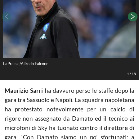
LaPresse/Alfredo Falcone
L
1
/
18
Maurizio Sarri
ha davvero perso le staffe dopo la
gara tra Sassuolo e Napoli. La squadra napoletana
ha protestato notevolmente per un calcio di
rigore non assegnato da Damato ed il tecnico ai
microfoni di Sky ha tuonato contro il direttore di
gara. “Con Damato siamo un po’ sfortunati: a