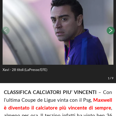
Xavi - 28 titoli (LaPresse/EFE)
M
1
/
9
CLASSIFICA CALCIATORI PIU’ VINCENTI
– Con
l’ultima Coupe de Ligue vinta con il Psg,
Maxwell
è diventato il calciatore più vincente di sempre
,
almeno per ora. Il terzino infatti ha vinto ben 36