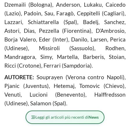
Dzemaili (Bologna), Anderson, Lukaku, Caicedo
(Lazio), Padoin, Sau, Faragò, Ceppitelli (Cagliari),
Lazzari, Schiattarella (Spal), Badelj, Sanchez,
Astori, Dias, Pezzella (Fiorentina), D’Ambrosio,
Borja Valero, Eder (Inter), Danilo, Larsen, Perica
(Udinese), Missiroli (Sassuolo), Rodhen,
Mandragora, Simy, Martella, Barberis, Stoian,
Ricci (Crotone), Ferrari (Sampdoria).
AUTORETE:
Souprayen (Verona contro Napoli),
Pjanic (Juventus), Hetemaj, Tomovic (Chievo),
Venuti, Lucioni (Benevento), Halffredsson
(Udinese), Salamon (Spal).
Leggi gli articoli più recenti di
News