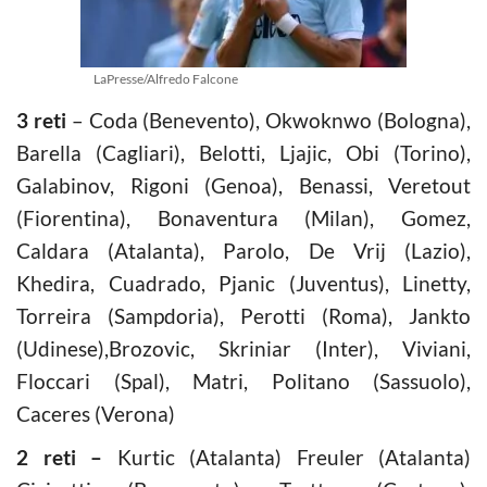
LaPresse/Alfredo Falcone
3 reti
– Coda (Benevento), Okwoknwo (Bologna),
Barella (Cagliari), Belotti, Ljajic, Obi (Torino),
Galabinov, Rigoni (Genoa), Benassi, Veretout
(Fiorentina), Bonaventura (Milan), Gomez,
Caldara (Atalanta), Parolo, De Vrij (Lazio),
Khedira, Cuadrado, Pjanic (Juventus), Linetty,
Torreira (Sampdoria), Perotti (Roma), Jankto
(Udinese),Brozovic, Skriniar (Inter), Viviani,
Floccari (Spal), Matri, Politano (Sassuolo),
Caceres (Verona)
2 reti –
Kurtic (Atalanta) Freuler (Atalanta)