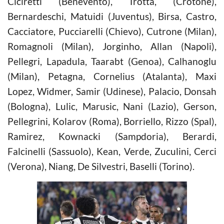
Ciciretti (Benevento), Trotta, (Crotone),
Bernardeschi, Matuidi (Juventus), Birsa, Castro,
Cacciatore, Pucciarelli (Chievo), Cutrone (Milan),
Romagnoli (Milan), Jorginho, Allan (Napoli),
Pellegri, Lapadula, Taarabt (Genoa), Calhanoglu
(Milan), Petagna, Cornelius (Atalanta), Maxi
Lopez, Widmer, Samir (Udinese), Palacio, Donsah
(Bologna), Lulic, Marusic, Nani (Lazio), Gerson,
Pellegrini, Kolarov (Roma), Borriello, Rizzo (Spal),
Ramirez, Kownacki (Sampdoria), Berardi,
Falcinelli (Sassuolo), Kean, Verde, Zuculini, Cerci
(Verona), Niang, De Silvestri, Baselli (Torino).