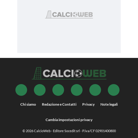
Chi siamo
Redazione e Contatti
Privacy
Note legali
Cambia impostazioni privacy
© 2026
CalcioWeb
- Editore Socedit srl - P.iva/CF 02901400800