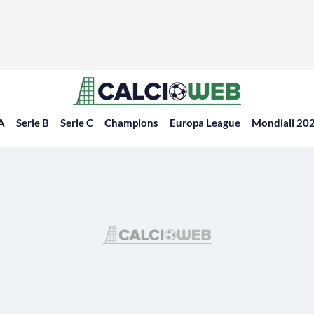
 A
Serie B
Serie C
Champions
Europa League
Mondiali 20