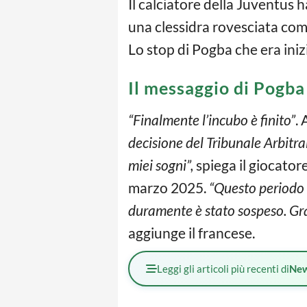
Il calciatore della Juventus h
una clessidra rovesciata come
Lo stop di Pogba che era ini
Il messaggio di Pogba
“Finalmente l’incubo è finito”
.
decisione del Tribunale Arbitral
miei sogni”,
spiega il giocator
marzo 2025.
“Questo periodo è
duramente è stato sospeso. Graz
aggiunge il francese.
Leggi gli articoli più recenti di
Ne