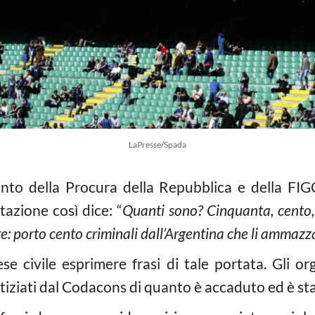
LaPresse/Spada
ento della Procura della Repubblica e della FIGC 
azione così dice: “
Quanti sono? Cinquanta, cento, 
re: porto cento criminali dall’Argentina che li ammazz
 civile esprimere frasi di tale portata. Gli org
tiziati dal Codacons di quanto è accaduto ed è sta