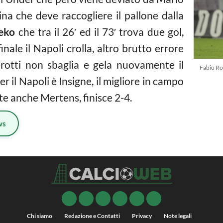
ina che deve raccogliere il pallone dalla
zeko
che tra il 26′ ed il 73′ trova due gol,
finale il Napoli crolla, altro brutto errore
rotti non sbaglia e gela nuovamente il
Fabio Ro
er il Napoli è Insigne, il migliore in campo
rete anche Mertens, finisce 2-4.
ws
Chi siamo
Redazione e Contatti
Privacy
Note legali