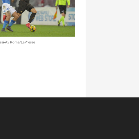
ssi/AS Roma/LaPresse