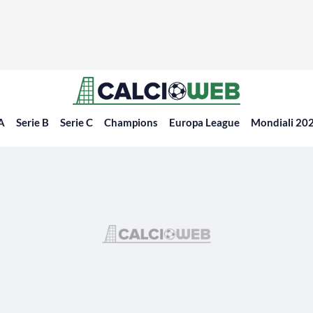
 A
Serie B
Serie C
Champions
Europa League
Mondiali 20