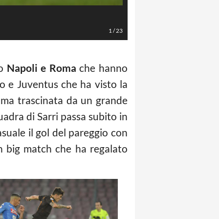
Gerardo Cafaro/LaPresse
1
/
23
po
Napoli e Roma
che hanno
io e Juventus che ha visto la
Roma trascinata da un grande
uadra di Sarri passa subito in
suale il gol del pareggio con
n big match che ha regalato