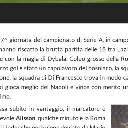
 27^ giornata del campionato di Serie A, in cam
anno riscatto la brutta partita delle 18 tra Laz
ale con la magia di Dybala. Colpo grosso della 
rzo gol è stato un capolavoro del bosniaco, la sq
ione, la squadra di Di Francesco trova in modo ca
oi gioca meglio del Napoli e vince con merito u
timo.
ssa subito in vantaggio, il marcatore è
pevole
Alisson
, qualche minuto e la Roma
 di Under che però viene deviato da Mario