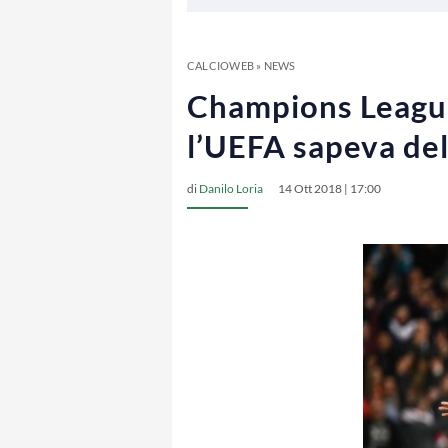
CALCIOWEB
»
NEWS
Champions League,
l’UEFA sapeva del
di
Danilo Loria
14 Ott 2018 | 17:00