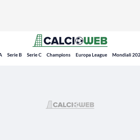
 A
Serie B
Serie C
Champions
Europa League
Mondiali 20