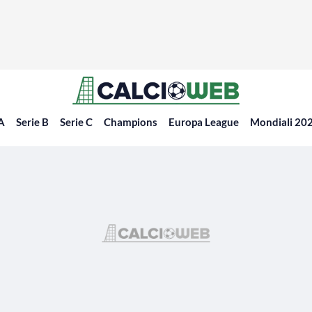
 A
Serie B
Serie C
Champions
Europa League
Mondiali 20