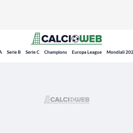
 A
Serie B
Serie C
Champions
Europa League
Mondiali 20