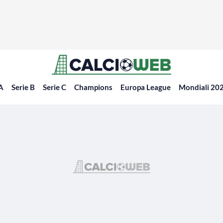
 A
Serie B
Serie C
Champions
Europa League
Mondiali 20