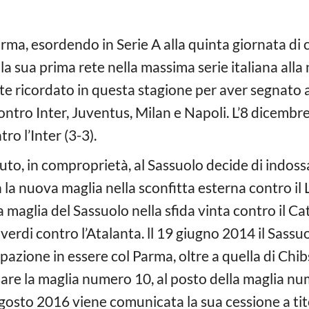
Parma, esordendo in Serie A alla quinta giornata d
la sua prima rete nella massima serie italiana alla
e ricordato in questa stagione per aver segnato a 
ontro Inter, Juventus, Milan e Napoli. L’8 dicemb
o l’Inter (3-3).
to, in comproprietà, al Sassuolo decide di indoss
 la nuova maglia nella sconfitta esterna contro il 
 maglia del Sassuolo nella sfida vinta contro il Cat
verdi contro l’Atalanta. ll 19 giugno 2014 il Sassu
azione in essere col Parma, oltre a quella di Chib
e la maglia numero 10, al posto della maglia num
agosto 2016 viene comunicata la sua cessione a titol