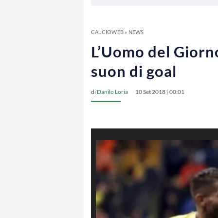
CALCIOWEB
»
NEWS
L’Uomo del Giorno
suon di goal
di
Danilo Loria
10 Set 2018 | 00:01