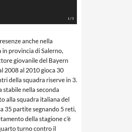
LaPresse/EFE
1
/
5
 presenze anche nella
 in provincia di Salerno,
ettore giovanile del Bayern
l 2008 al 2010 gioca 30
ri della squadra riserve in 3.
a stabile nella seconda
o alla squadra italiana del
ta 35 partite segnando 5 reti,
tamento della stagione c’è
quarto turno contro il