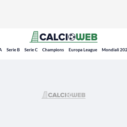
 A
Serie B
Serie C
Champions
Europa League
Mondiali 20