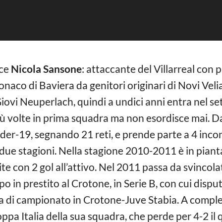
sce
Nicola Sansone
: attaccante del Villarreal con
naco di Baviera da genitori originari di Novi Velia
 Giovi Neuperlach, quindi a undici anni entra nel s
 volte in prima squadra ma non esordisce mai. Da
er-19, segnando 21 reti, e prende parte a 4 incont
 due stagioni. Nella stagione 2010-2011 è in piant
e con 2 gol all’attivo. Nel 2011 passa da svincolat
o in prestito al Crotone, in Serie B, con cui dispu
a di campionato in Crotone-Juve Stabia. A comple
oppa Italia della sua squadra, che perde per 4-2 il 