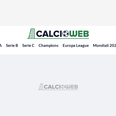
 A
Serie B
Serie C
Champions
Europa League
Mondiali 20