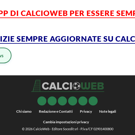
APP DI CALCIOWEB PER ESSERE SE
TIZIE SEMPRE AGGIORNATE SU CA
ws
Chi siamo
Redazione e Contatti
Privacy
Note legali
Cambia impostazioni privacy
© 2026
CalcioWeb
- Editore Socedit srl - P.iva/CF 02901400800