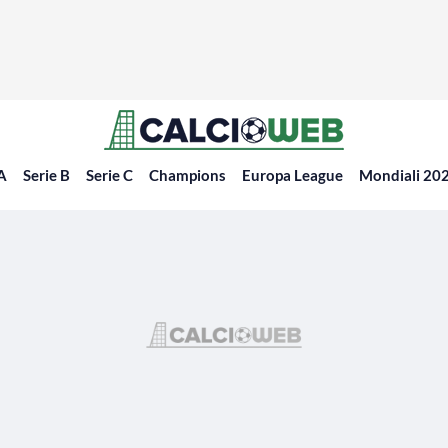
 A
Serie B
Serie C
Champions
Europa League
Mondiali 20