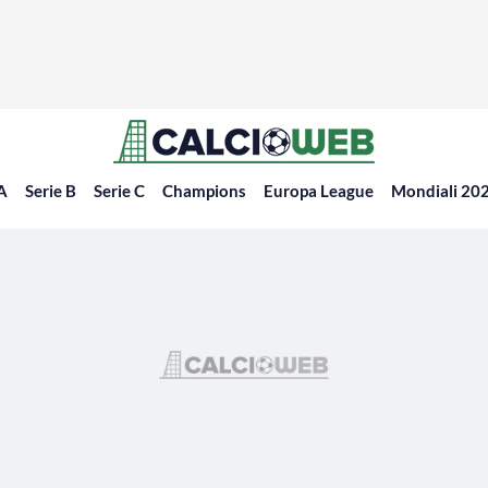
 A
Serie B
Serie C
Champions
Europa League
Mondiali 20