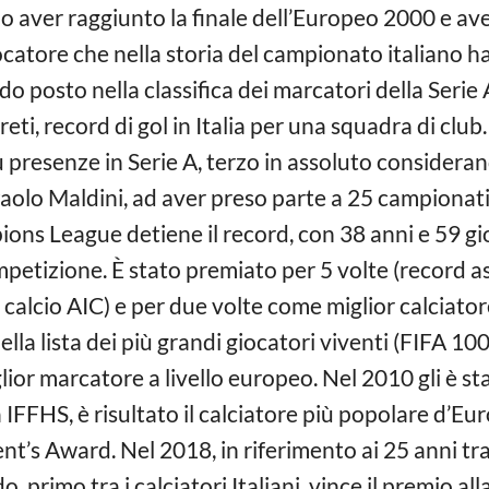
o aver raggiunto la finale dell’Europeo 2000 e ave
iocatore che nella storia del campionato italiano h
o posto nella classifica dei marcatori della Serie A 
ti, record di gol in Italia per una squadra di clu
ù presenze in Serie A, terzo in assoluto considerand
Paolo Maldini, ad aver preso parte a 25 campionati 
pions League detiene il record, con 38 anni e 59 g
mpetizione. È stato premiato per 5 volte (record 
l calcio AIC) e per due volte come miglior calciato
ella lista dei più grandi giocatori viventi (FIFA 1
ior marcatore a livello europeo. Nel 2010 gli è sta
a IFFHS, è risultato il calciatore più popolare d’Eu
t’s Award. Nel 2018, in riferimento ai 25 anni tra
, primo tra i calciatori Italiani, vince il premio al