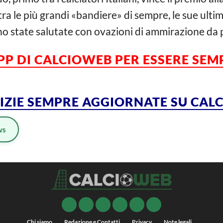
a le più grandi «bandiere» di sempre, le sue ultim
no state salutate con ovazioni di ammirazione da pa
APP DI CALCIOWEB PER ESSERE SE
TIZIE SEMPRE AGGIORNATE SU CA
ws
Chi siamo
Redazione e Contatti
Privacy
Note legali