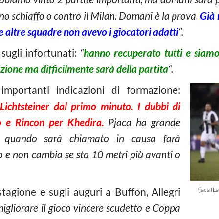
no schiaffo o contro il Milan. Domani è la prova.
Già 
e altre squadre non avevo i giocatori adatti
“.
 sugli infortunati:
“
hanno recuperato tutti e siam
zione ma difficilmente sarà della partita
“.
importanti indicazioni di formazione:
ichtsteiner dal primo minuto. I dubbi di
 e Rincon per Khedira.
Pjaca ha grande
a quando sarà chiamato in causa farà
io e non cambia se sta 10 metri più avanti o
 stagione e sugli auguri a Buffon, Allegri
Pjaca (L
migliorare il gioco vincere scudetto e Coppa