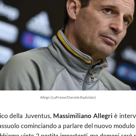
Allegri (LaPresse/Daniele Badolato)
nico della Juventus,
Massimiliano Allegri
è inter
il Sassuolo cominciando a parlare del nuovo modulo
biamo vinto 2 partite importanti, ma domani sarà più d