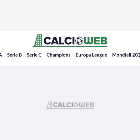
 A
Serie B
Serie C
Champions
Europa League
Mondiali 20