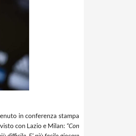
venuto in conferenza stampa
 visto con Lazio e Milan:
“Con
ifficile. E’ più facile giocare