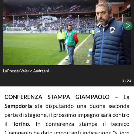
LaPresse/Valerio Andreani
L
1
/
23
CONFERENZA STAMPA GIAMPAOLO –
La
Sampdoria
sta disputando una buona seconda
parte di stagione, il prossimo impegno sarà contro
il
Torino
. In conferenza stampa il tecnico
Giampaolo ha dato importanti indicazioni:
“il Toro