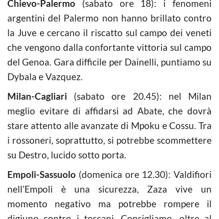
Chievo-Palermo
(sabato ore 18): i fenomeni
argentini del Palermo non hanno brillato contro
la Juve e cercano il riscatto sul campo dei veneti
che vengono dalla confortante vittoria sul campo
del Genoa. Gara difficile per Dainelli, puntiamo su
Dybala e Vazquez.
Milan-Cagliari
(sabato ore 20.45): nel Milan
meglio evitare di affidarsi ad Abate, che dovrà
stare attento alle avanzate di Mpoku e Cossu. Tra
i rossoneri, soprattutto, si potrebbe scommettere
su Destro, lucido sotto porta.
Empoli-Sassuolo
(domenica ore 12.30): Valdifiori
nell’Empoli è una sicurezza, Zaza vive un
momento negativo ma potrebbe rompere il
digiuno contro i toscani. Consigliamo, oltre al