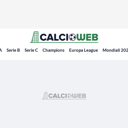
 A
Serie B
Serie C
Champions
Europa League
Mondiali 20