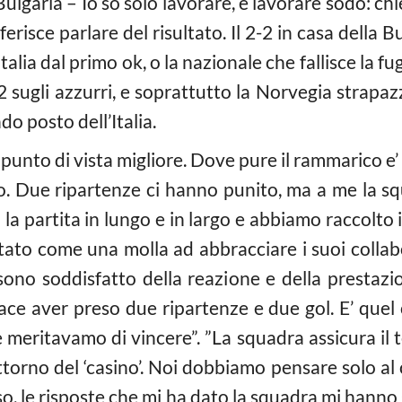
a Bulgaria – Io so solo lavorare, e lavorare sodo: ch
ferisce parlare del risultato. Il 2-2 in casa della 
talia dal primo ok, o la nazionale che fallisce la fuga
 sugli azzurri, e soprattutto la Norvegia strapazz
o posto dell’Italia.
 punto di vista migliore. Dove pure il rammarico e
o. Due ripartenze ci hanno punito, ma a me la squ
la partita in lungo e in largo e abbiamo raccolto i
attato come una molla ad abbracciare i suoi colla
 sono soddisfatto della reazione e della prestazi
piace aver preso due ripartenze e due gol. E’ quel 
e meritavamo di vincere”. ”La squadra assicura il 
ttorno del ‘casino’. Noi dobbiamo pensare solo al c
so, le risposte che mi ha dato la squadra mi hanno s