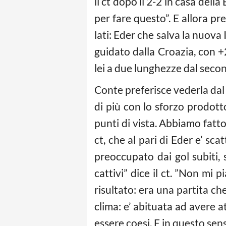
il ct dopo il 2-2 in casa dell
per fare questo”. E allora pre
lati: Eder che salva la nuova I
guidato dalla Croazia, con +2
lei a due lunghezze dal second
Conte preferisce vederla dal
di più con lo sforzo prodott
punti di vista. Abbiamo fatto 
ct, che al pari di Eder e’ sc
preoccupato dai gol subiti,
cattivi” dice il ct. ”Non mi 
risultato: era una partita ch
clima: e’ abituata ad avere a
essere coesi. E in questo sen