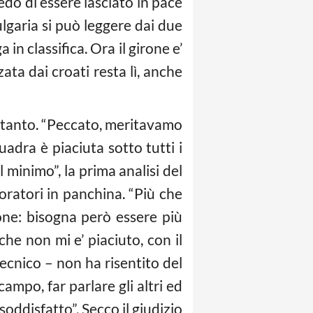
iedo di essere lasciato in pace
Bulgaria si può leggere dai due
 in classifica. Ora il girone e’
ata dai croati resta lì, anche
’ tanto. “Peccato, meritavamo
adra è piaciuta sotto tutti i
l minimo”, la prima analisi del
boratori in panchina. “Più che
one: bisogna però essere più
che non mi e’ piaciuto, con il
tecnico – non ha risentito del
ampo, far parlare gli altri ed
oddisfatto”. Secco il giudizio