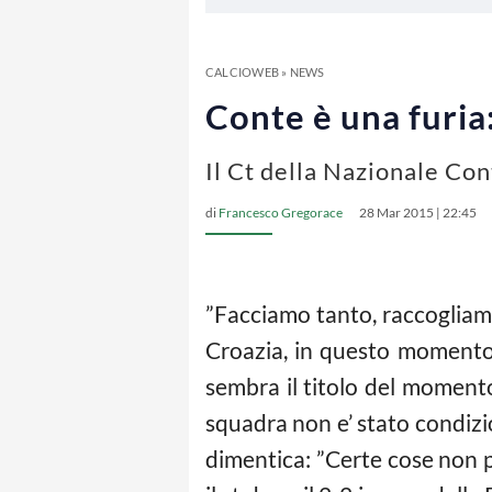
CALCIOWEB
»
NEWS
Conte è una furia:
Il Ct della Nazionale Co
di
Francesco Gregorace
28 Mar 2015 | 22:45
”Facciamo tanto, raccogliamo
Croazia, in questo momento p
sembra il titolo del momento
squadra non e’ stato condizio
dimentica: ”Certe cose non p