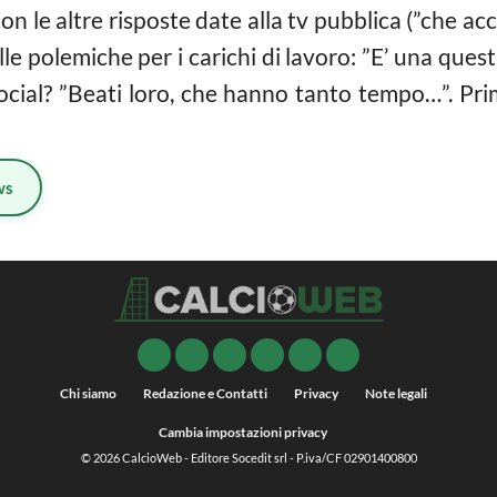
 con le altre risposte date alla tv pubblica (”che 
lle polemiche per i carichi di lavoro: ”E’ una ques
 social? ”Beati loro, che hanno tanto tempo…”. Pri
ws
Chi siamo
Redazione e Contatti
Privacy
Note legali
Cambia impostazioni privacy
© 2026
CalcioWeb
- Editore Socedit srl - P.iva/CF 02901400800