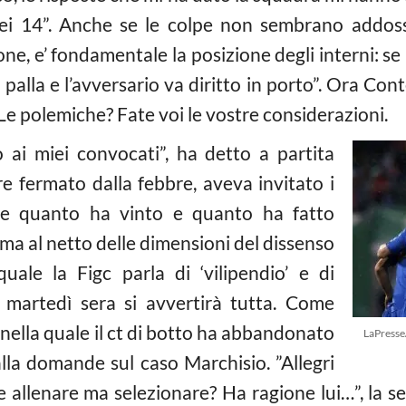
dei 14”. Anche se le colpe non sembrano addoss
one, e’ fondamentale la posizione degli interni: se
a palla e l’avversario va diritto in porto”. Ora Con
 ”Le polemiche? Fate voi le vostre considerazioni.
 ai miei convocati”, ha detto a partita
re fermato dalla febbre, aveva invitato i
are quanto ha vinto e quanto ha fatto
; ma al netto delle dimensioni del dissenso
quale la Figc parla di ‘vilipendio’ e di
 martedì sera si avvertirà tutta. Come
a nella quale il ct di botto ha abbandonato
LaPress
 alla domande sul caso Marchisio. ”Allegri
 allenare ma selezionare? Ha ragione lui…”, la se