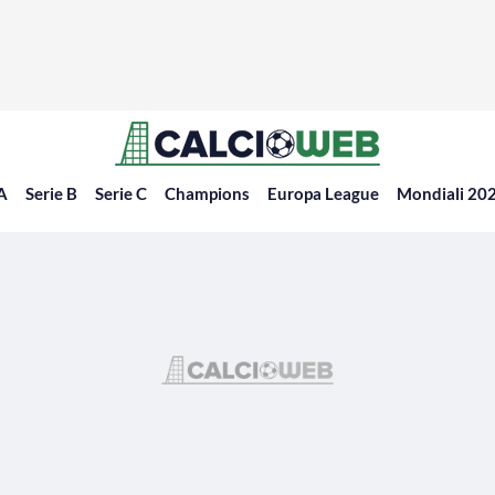
 A
Serie B
Serie C
Champions
Europa League
Mondiali 20