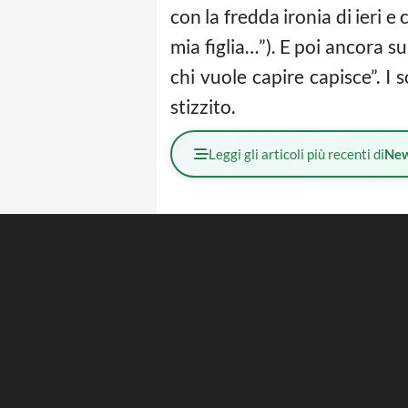
con la fredda ironia di ieri e
mia figlia…”). E poi ancora su
chi vuole capire capisce”. I
stizzito.
Leggi gli articoli più recenti di
Ne