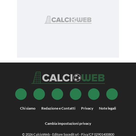
Chi siamo
Redazione e Contatti
Privacy
Note legali
Cambia impostazioni privacy
© 2026
CalcioWeb
- Editore Socedit srl - P.iva/CF 02901400800