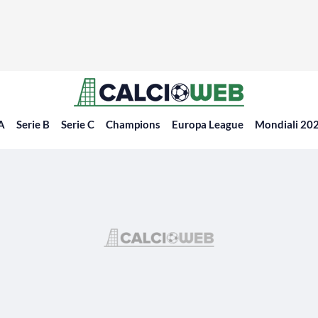
 A
Serie B
Serie C
Champions
Europa League
Mondiali 20