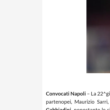
Convocati Napoli
– La 22^gio
partenopei, Maurizio Sarri
Gabbiadini,
nonostante le s