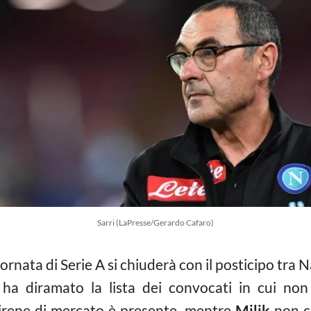
Sarri (LaPresse/Gerardo Cafaro)
rnata di Serie A si chiuderà con il posticipo tra N
, ha diramato la lista dei convocati in cui no
irene di mercato è presente, mentre
Milik
non co