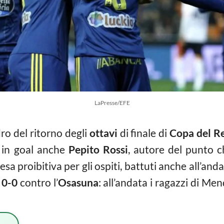
LaPresse/EFE
ro del ritorno degli
ottavi
di finale di
Copa del R
: in goal anche
Pepito Rossi
, autore del punto ch
a proibitiva per gli ospiti, battuti anche all’anda
o
0-0
contro l’
Osasuna
: all’andata i ragazzi di M