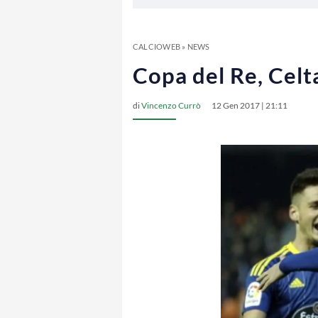
CALCIOWEB
»
NEWS
Copa del Re, Celta
di
Vincenzo Currò
12 Gen 2017 | 21:11