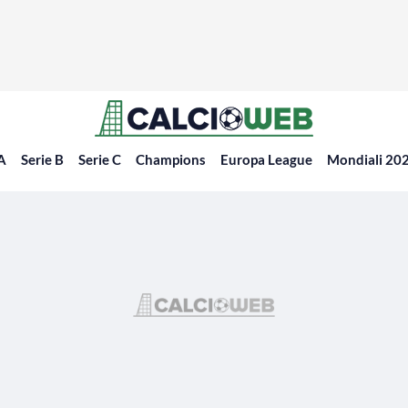
 A
Serie B
Serie C
Champions
Europa League
Mondiali 20