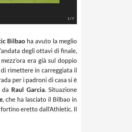
LaPresse/EFE
1
/
7
ic Bilbao
ha avuto la meglio
andata degli ottavi di finale,
 mezz’ora era già sul doppio
 di rimettere in carreggiata il
trada per i padroni di casa si è
o, da
Raul Garcia
. Situazione
e
, che ha lasciato il Bilbao in
 fortino eretto dall’Athletic. Il