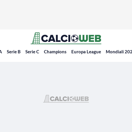
 A
Serie B
Serie C
Champions
Europa League
Mondiali 20