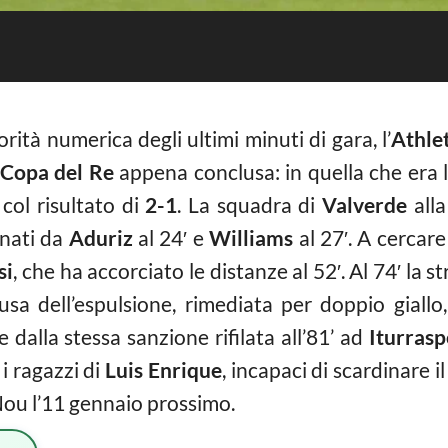
rità numerica degli ultimi minuti di gara, l’
Athlet
Copa del Re
appena conclusa: in quella che era l’
col risultato di
2-1
. La squadra di
Valverde
alla
gnati da
Aduriz
al 24′ e
Williams
al 27′. A cercare
si
, che ha accorciato le distanze al 52′. Al 74′ la s
ausa dell’espulsione, rimediata per doppio giall
dalla stessa sanzione rifilata all’81’ ad
Iturrasp
 i ragazzi di
Luis Enrique
, incapaci di scardinare il
Nou l’11 gennaio prossimo.