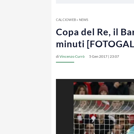
CALCIOWEB
»
NEWS
Copa del Re, il Ba
minuti [FOTOGA
di
Vincenzo Currò
5 Gen 2017 | 23:07