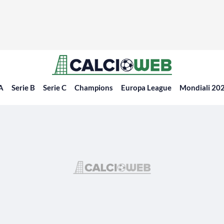
 A
Serie B
Serie C
Champions
Europa League
Mondiali 20