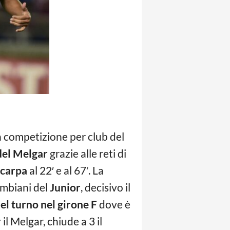
a competizione per club del
 del Melgar
grazie alle reti di
Scarpa
al 22′ e al 67′. La
ombiani del
Junior
, decisivo il
el turno nel girone F
dove è
l Melgar, chiude a 3 il