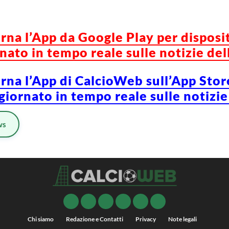
orna l’App da Google Play per disposi
ato in tempo reale sulle notizie del
orna l’App di CalcioWeb sull’App Stor
iornato in tempo reale sulle notizie
ws
Chi siamo
Redazione e Contatti
Privacy
Note legali