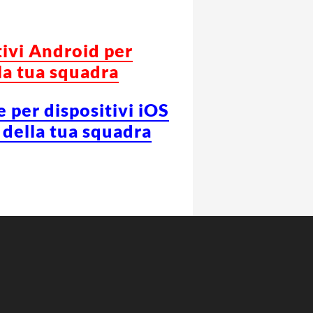
tivi Android per
la tua squadra
e per dispositivi iOS
 della tua squadra