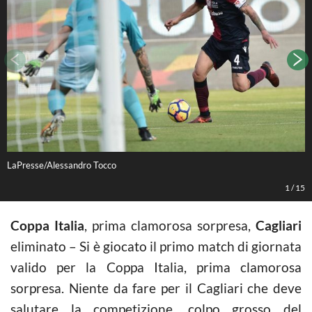
LaPresse/Alessandro Tocco
L
1
/
15
Coppa Italia
, prima clamorosa sorpresa,
Cagliari
eliminato – Si è giocato il primo match di giornata
valido per la Coppa Italia, prima clamorosa
sorpresa. Niente da fare per il Cagliari che deve
salutare la competizione, colpo grosso del