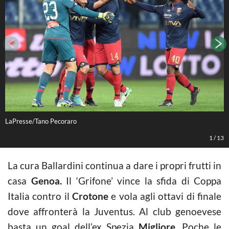
LaPresse/Tano Pecoraro
L
1
/
13
La cura Ballardini continua a dare i propri frutti in
casa
Genoa.
Il ‘Grifone’ vince la sfida di Coppa
Italia contro il
Crotone
e vola agli ottavi di finale
dove affronterà la Juventus. Al club genoevese
basta un goal dell’ex Spezia
Migliore.
Poche le