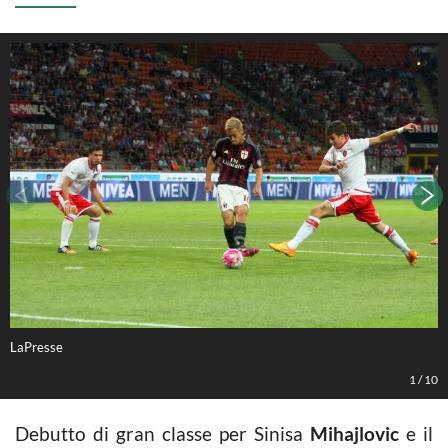
LaPresse
L
1
/
10
Debutto di gran classe per Sinisa
Mihajlovic
e il