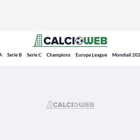
 A
Serie B
Serie C
Champions
Europa League
Mondiali 20