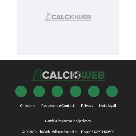
Chi siamo
Redazione e Contatti
Privacy
Note legali
Cambia impostazioni privacy
© 2026
CalcioWeb
- Editore Socedit srl - P.iva/CF 02901400800