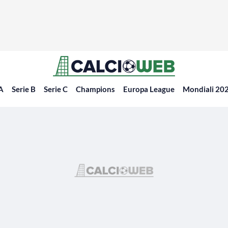
 A
Serie B
Serie C
Champions
Europa League
Mondiali 20