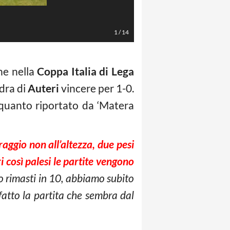
LaPresse/Anteo Marinoni
1
/
14
he nella
Coppa Italia di Lega
adra di
Auteri
vincere per 1-0.
o quanto riportato da ‘Matera
raggio non all’altezza, due pesi
i così palesi le partite vengono
amo rimasti in 10, abbiamo subito
 fatto la partita che sembra dal