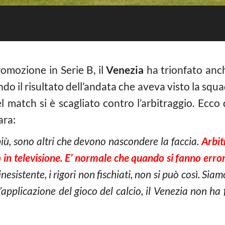
omozione in Serie B, il
Venezia
ha trionfato anc
ando il risultato dell’andata che aveva visto la squ
l match si è scagliato contro l’arbitraggio. Ecc
ara:
più, sono altri che devono nascondere la faccia.
Arbit
 in televisione. E’ normale che quando si fanno error
nesistente, i rigori non fischiati, non si può così. Si
l’applicazione del gioco del calcio, il Venezia non ha