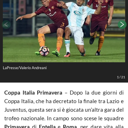
LaPresse/Valerio Andreani
L
1
/
21
Coppa Italia Primavera
– Dopo la due giorni di
Coppa Italia, che ha decretato la finale tra Lazio e
Juventus, questa sera si è giocata un’altra gara del
trofeo nazionale. In campo sono scese le squadre
Primavera
di
Entella
e
Roma
, per dare vita alla