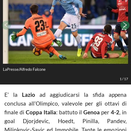
LaPresse/Alfredo Falcone
L
1
/
17
E’ la
Lazio
ad aggiudicarsi la sfida appena
conclusa all’Olimpico, valevole per gli ottavi di
finale di
Coppa Italia
: battuto il
Genoa
per
4-2
, in
goal Djorjdevic, Hoedt, Pinilla, Pandev,
Milinkovic-Savic ed Immobile. Tante le emozioni