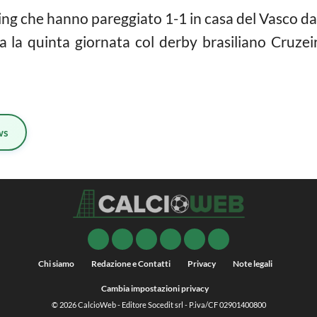
ing che hanno pareggiato 1-1 in casa del Vasco d
a la quinta giornata col derby brasiliano Cruz
ws
Chi siamo
Redazione e Contatti
Privacy
Note legali
Cambia impostazioni privacy
© 2026
CalcioWeb
- Editore Socedit srl - P.iva/CF 02901400800