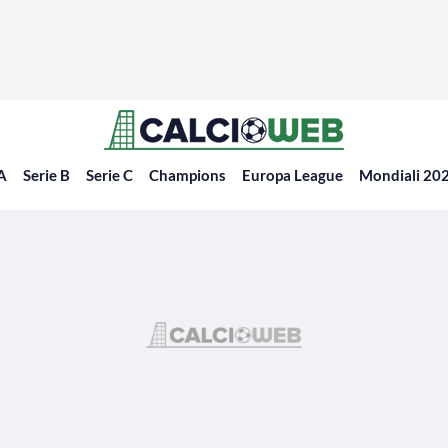
 A
Serie B
Serie C
Champions
Europa League
Mondiali 20