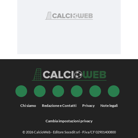
Chi siamo
Redazione e Contatti
Privacy
Note legali
Cambia impostazioni privacy
© 2026
CalcioWeb
- Editore Socedit srl - P.iva/CF 02901400800